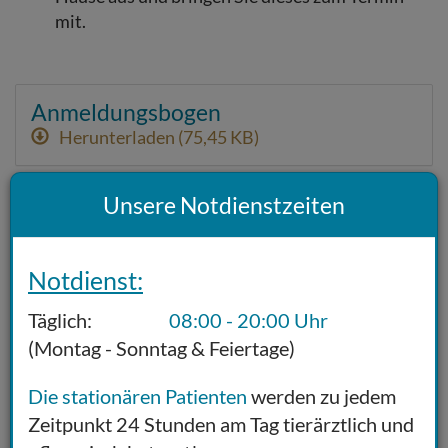
mit.
Anmeldungsbogen
Herunterladen (75,45 KB)
Unsere Notdienstzeiten
Für Besitzer:
Notdienst:
Leistungsspektrum
Täglich:
08:00 - 20:00 Uhr
(Montag - Sonntag & Feiertage)
Wegbeschreibung
Praxisrundgang
Die stationären Patienten
werden zu jedem
Zeitpunkt 24 Stunden am Tag tierärztlich und
Zahlungsmöglichkeiten