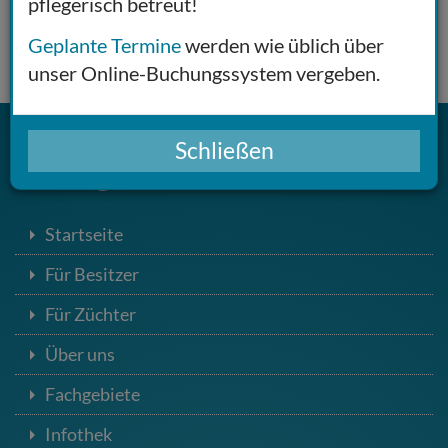
pflegerisch betreut!
Online-Terminbuchung
Geplante Termine
werden wie üblich über
Herzlich Willkommen!
unser Online-Buchungssystem vergeben.
Schließen
Navigation
Startseite
Für Besitzer
Für Züchter
Über uns
Fachgebiete
Infothek