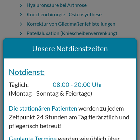
Hyaluronsäure bei Arthrose
Knochenchirurgie - Osteosynthese
Korrektur von Gliedmaßenfehlstellungen
Patellaluxation (Kniescheibenverrenkung)
Vorderer Kreuzbandriss - TPLO und TTA
Unsere Notdienstzeiten
Weichteilchirurgie
Fachzentrum für Tieraugenheilkunde
Notdienst:
Innere Medizin
Täglich:
08:00 - 20:00 Uhr
Kardiologie
(Montag - Sonntag & Feiertage)
Neurologie, Neurochirurgie
Die stationären Patienten
werden zu jedem
Symptome
Zeitpunkt 24 Stunden am Tag tierärztlich und
pflegerisch betreut!
Untersuchungsmethoden
Geplante Termine
werden wie üblich über