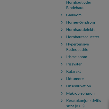
Hornhaut oder
Bindehaut
Glaukom
Horner-Syndrom
Hornhautdefekte
Hornhautsequester
Hypertensive
Retinopathie
Irismelanom
Iriszysten
Katarakt
Lidtumore
Linsenluxation
Makroblepharon
Keratokonjunktivitis
sicca (KCS)