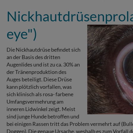
Nickhautdrüsenprola
eye")
Die Nickhautdrüse befindet sich
an der Basis des dritten
Augenlides und ist zu ca. 30% an
der Tränenproduktion des
Auges beteiligt. Diese Drüse
kann plötzlich vorfallen, was
sich klinisch als rosa- farbene
Umfangsvermehrung am
inneren Lidwinkel zeigt. Meist
sind junge Hunde betroffen und
bei einigen Rassen tritt das Problem vermehrt auf (Bull
Doggen). Die genaue Ursache, weshalb es zum Vorfall de