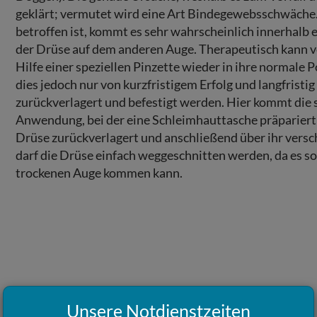
geklärt; vermutet wird eine Art Bindegewebsschwäche.
betroffen ist, kommt es sehr wahrscheinlich innerhalb 
der Drüse auf dem anderen Auge. Therapeutisch kann v
Hilfe einer speziellen Pinzette wieder in ihre normale P
dies jedoch nur von kurzfristigem Erfolg und langfristi
zurückverlagert und befestigt werden. Hier kommt die
Anwendung, bei der eine Schleimhauttasche präpariert w
Drüse zurückverlagert und anschlie
ß
end über ihr versc
darf die Drüse einfach weggeschnitten werden, da es so
trockenen Auge kommen kann.
Unsere Notdienstzeiten