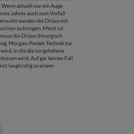
 Wenn aktuell nur ein Auge
eines Jahres auch zum Vorfall
ersucht werden die Drüse mit
osition zu bringen. Meist ist
g muss die Drüse chirurgisch
 sog. Morgan-Pocket-Technik zur
ird, in die die vorgefallene
hlossen wird. Auf gar keinen Fall
nst langfristig zu einem