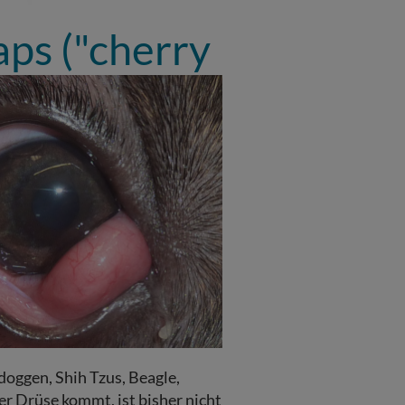
ps ("cherry
doggen, Shih Tzus, Beagle,
r Drüse kommt, ist bisher nicht