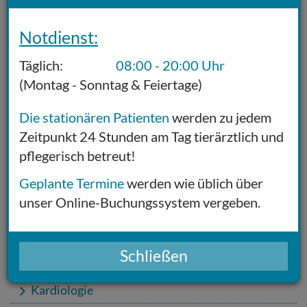
Luxationen, Wobbler-Syndrom usw.),
ventrikuloperitonealer Shunt)
Notdienst:
Elektrodiagnostik
Täglich:
08:00 - 20:00 Uhr
Muskel-/Nervbiopsie
(Montag - Sonntag & Feiertage)
Die stationären Patienten
werden zu jedem
Zeitpunkt 24 Stunden am Tag tierärztlich und
pflegerisch betreut!
Fachgebiete:
Geplante Termine
werden wie üblich über
Augenheilkunde
unser Online-Buchungssystem vergeben.
Bildgebende Diagnostik
Chirurgie
Schließen
Innere Medizin
Kardiologie