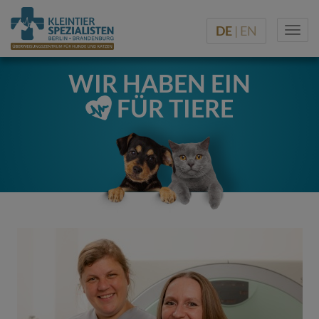
DE
| EN
Togg
navi
WIR HABEN EIN
FÜR TIERE