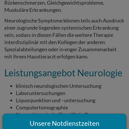
Rückenschmerzen, Gleichgewichtsprobleme,
Muskuläre Erkrankungen.
Neurologische Symptome können teils auch Ausdruck
einer zugrunde liegenden systemischen Erkrankung
sein, sodass in diesen Fällen die weitere Therapie
interdisziplinär mit den Kollegen der anderen
Spezialabteilungen oder in enger Zusammenarbeit
mit ihrem Haustierarzt erfolgen kann.
Leistungsangebot Neurologie
klinisch neurologischen Untersuchung
Laboruntersuchungen
Liquorpunktion und –untersuchung
Computertomographie
Neurochirurgische Eingriffe (z. B.
Hemilaminektomie, Ventral slot, Corpectomie,
Unsere Notdienstzeiten
Stabilisierung der Wirbelsäule (Frakturen,